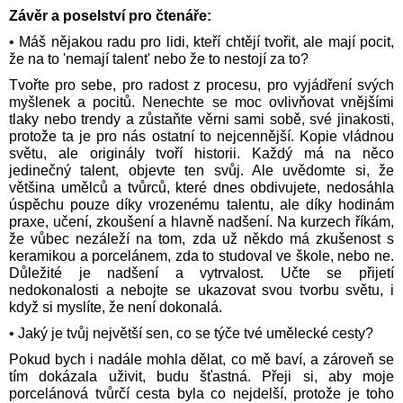
Závěr a poselství pro čtenáře:
• Máš nějakou radu pro lidi, kteří chtějí tvořit, ale mají pocit,
že na to 'nemají talent' nebo že to nestojí za to?
Tvořte pro sebe, pro radost z procesu, pro vyjádření svých
myšlenek a pocitů. Nenechte se moc ovlivňovat vnějšími
tlaky nebo trendy a zůstaňte věrni sami sobě, své jinakosti,
protože ta je pro nás ostatní to nejcennější. Kopie vládnou
světu, ale originály tvoří historii. Každý má na něco
jedinečný talent, objevte ten svůj. Ale uvědomte si, že
většina umělců a tvůrců, které dnes obdivujete, nedosáhla
úspěchu pouze díky vrozenému talentu, ale díky hodinám
praxe, učení, zkoušení a hlavně nadšení. Na kurzech říkám,
že vůbec nezáleží na tom, zda už někdo má zkušenost s
keramikou a porcelánem, zda to studoval ve škole, nebo ne.
Důležité je nadšení a vytrvalost. Učte se přijetí
nedokonalosti a nebojte se ukazovat svou tvorbu světu, i
když si myslíte, že není dokonalá.
• Jaký je tvůj největší sen, co se týče tvé umělecké cesty?
Pokud bych i nadále mohla dělat, co mě baví, a zároveň se
tím dokázala uživit, budu šťastná. Přeji si, aby moje
porcelánová tvůrčí cesta byla co nejdelší, protože je toho