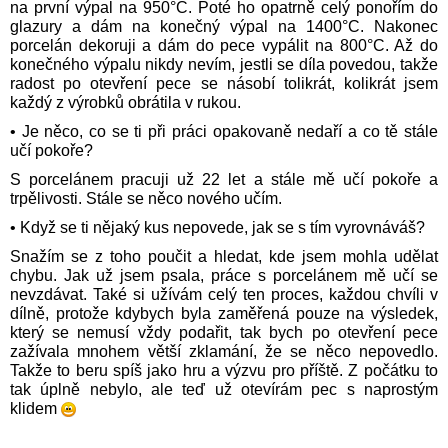
na první výpal na 950°C. Poté ho opatrně celý ponořím do
glazury a dám na konečný výpal na 1400°C. Nakonec
porcelán dekoruji a dám do pece vypálit na 800°C. Až do
konečného výpalu nikdy nevím, jestli se díla povedou, takže
radost po otevření pece se násobí tolikrát, kolikrát jsem
každý z výrobků obrátila v rukou.
• Je něco, co se ti při práci opakovaně nedaří a co tě stále
učí pokoře?
S porcelánem pracuji už 22 let a stále mě učí pokoře a
trpělivosti. Stále se něco nového učím.
• Když se ti nějaký kus nepovede, jak se s tím vyrovnáváš?
Snažím se z toho poučit a hledat, kde jsem mohla udělat
chybu. Jak už jsem psala, práce s porcelánem mě učí se
nevzdávat. Také si užívám celý ten proces, každou chvíli v
dílně, protože kdybych byla zaměřená pouze na výsledek,
který se nemusí vždy podařit, tak bych po otevření pece
zažívala mnohem větší zklamání, že se něco nepovedlo.
Takže to beru spíš jako hru a výzvu pro příště. Z počátku to
tak úplně nebylo, ale teď už otevírám pec s naprostým
klidem