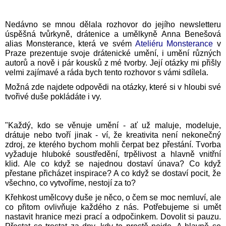
A
J
Nedávno se mnou dělala rozhovor do jejího newsletteru
úspěšná tvůrkyně, drátenice a umělkyně
Anna Benešová
Í
alias Monsterance
, která ve svém
Ateliéru Monsterance
v
T
Praze prezentuje svoje drátenické umění, i umění různých
?
autorů a nově i pár kousků z mé tvorby. Její o
tázky mi přišly
velmi zajímavé a ráda bych tento rozhovor s vámi sdílela.
Možná zde najdete odpovědi na otázky, které si v hloubi své
tvořivé duše pokládáte i vy.
HLEDAT
"Každý, kdo se věnuje umění - ať už maluje, modeluje,
drátuje nebo tvoří jinak - ví, že kreativita není nekonečný
zdroj, ze kterého bychom mohli čerpat bez přestání. Tvorba
vyžaduje hluboké soustředění, trpělivost a hlavně vnitřní
D
klid. Ale co když se najednou dostaví únava? Co když
O
přestane přicházet inspirace? A co když se dostaví pocit, že
P
všechno, co vytvoříme, nestojí za to?
O
R
Křehkost umělcovy duše je něco, o čem se moc nemluví, ale
U
co přitom ovlivňuje každého z nás. Potřebujeme si umět
Č
nastavit hranice mezi prací a odpočinkem. Dovolit si pauzu.
U