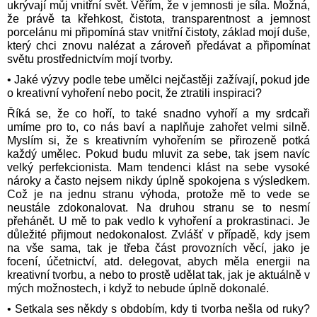
ukrývají můj vnitřní svět. Věřím, že v jemnosti je síla. Možná,
že právě ta křehkost, čistota, transparentnost a jemnost
porcelánu mi připomíná stav vnitřní čistoty, základ mojí duše,
který chci znovu nalézat a zároveň předávat a připomínat
světu prostřednictvím mojí tvorby.
• Jaké výzvy podle tebe umělci nejčastěji zažívají, pokud jde
o kreativní vyhoření nebo pocit, že ztratili inspiraci?
Říká se, že co hoří, to také snadno vyhoří a my srdcaři
umíme pro to, co nás baví a naplňuje zahořet velmi silně.
Myslím si, že s kreativním vyhořením se přirozeně potká
každý umělec. Pokud budu mluvit za sebe, tak jsem navíc
velký perfekcionista. Mam tendenci klást na sebe vysoké
nároky a často nejsem nikdy úplně spokojena s výsledkem.
Což je na jednu stranu výhoda, protože mě to vede se
neustále zdokonalovat. Na druhou stranu se to nesmí
přehánět. U mě to pak vedlo k vyhoření a prokrastinaci. Je
důležité přijmout nedokonalost. Zvlášť v případě, kdy jsem
na vše sama, tak je třeba část provozních věcí, jako je
focení, účetnictví, atd. delegovat, abych měla energii na
kreativní tvorbu, a nebo to prostě udělat tak, jak je aktuálně v
mých možnostech, i když to nebude úplně dokonalé.
• Setkala ses někdy s obdobím, kdy ti tvorba nešla od ruky?