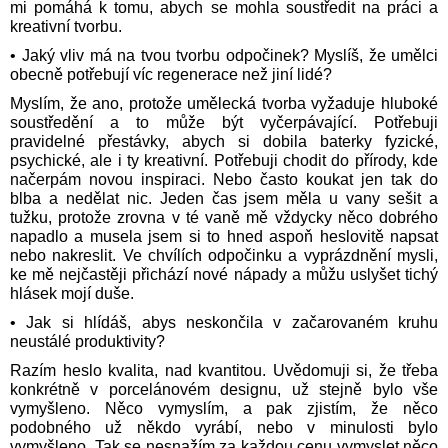
mi pomáhá k tomu, abych se mohla soustředit na práci a
kreativní tvorbu.
• Jaký vliv má na tvou tvorbu odpočinek? Myslíš, že umělci
obecně potřebují víc regenerace než jiní lidé?
Myslím, že ano, protože umělecká tvorba vyžaduje hluboké
soustředění a to může být vyčerpávající. Potřebuji
pravidelné přestávky, abych si dobila baterky fyzické,
psychické, ale i ty kreativní. Potřebuji chodit do přírody, kde
načerpám novou inspiraci. Nebo často koukat jen tak do
blba a nedělat nic. Jeden čas jsem měla u vany sešit a
tužku, protože zrovna v té vaně mě vždycky něco dobrého
napadlo a musela jsem si to hned aspoň heslovitě napsat
nebo nakreslit. Ve chvílích odpočinku a vyprázdnění mysli,
ke mě nejčastěji přichází nové nápady a můžu uslyšet tichý
hlásek mojí duše.
• Jak si hlídáš, abys neskončila v začarovaném kruhu
neustálé produktivity?
Razím heslo kvalita, nad kvantitou. Uvědomuji si, že třeba
konkrétně v porcelánovém designu, už stejně bylo vše
vymyšleno. Něco vymyslím, a pak zjistím, že něco
podobného už někdo vyrábí, nebo v minulosti bylo
vymyšleno. Tak se nesnažím za každou cenu vymyslet něco