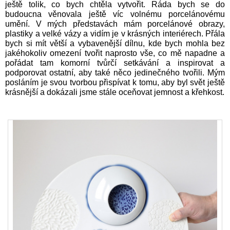
ještě tolik, co bych chtěla vytvořit. Ráda bych se do
budoucna věnovala ještě víc volnému porcelánovému
umění. V mých představách mám porcelánové obrazy,
plastiky a velké vázy a vidím je v krásných interiérech. Přála
bych si mít větší a vybavenější dílnu, kde bych mohla bez
jakéhokoliv omezení tvořit naprosto vše, co mě napadne a
pořádat tam komorní tvůrčí setkávání a inspirovat a
podporovat ostatní, aby také něco jedinečného tvořili. Mým
posláním je svou tvorbou přispívat k tomu, aby byl svět ještě
krásnější a dokázali jsme stále oceňovat jemnost a křehkost.