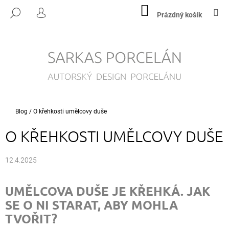
K
Přejít
NÁKUPNÍ
M
HLEDAT
na
KOŠÍK
Prázdný košík
O
PŘIHLÁŠENÍ
ZPĚT
ZPĚT
obsah
Š
Í
C
K
O
P
O
T
Domů
Blog
/
O křehkosti umělcovy duše
Ř
O KŘEHKOSTI UMĚLCOVY DUŠE
E
B
U
12.4.2025
J
E
UMĚLCOVA DUŠE JE KŘEHKÁ. JAK
T
SE O NI STARAT, ABY MOHLA
E
TVOŘIT?
N