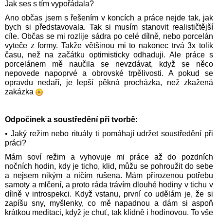
Jak ses s tím vypořádala?
Ano občas jsem s řešením v koncích a práce nejde tak, jak
bych si představovala. Tak si musím stanovit realističtější
cíle. Občas se mi rozlije sádra po celé dílně, nebo porcelán
vyteče z formy. Takže většinou mi to nakonec trvá 3x tolik
času, než na začátku optimisticky odhaduji. Ale práce s
porcelánem mě naučila se nevzdávat, když se něco
nepovede napoprvé a obrovské trpělivosti. A pokud se
opravdu nedaří, je lepší pěkná procházka, než zkažená
zakázka
Odpočinek a soustředění při tvorbě:
• Jaký režim nebo rituály ti pomáhají udržet soustředění při
práci?
Mám soví režim a vyhovuje mi práce až do pozdních
nočních hodin, kdy je ticho, klid, můžu se pohroužit do sebe
a nejsem nikým a ničím rušena. Mám přirozenou potřebu
samoty a mlčení, a proto ráda trávím dlouhé hodiny v tichu v
dílně v introspekci. Když vstanu, první co udělám je, že si
zapíšu sny, myšlenky, co mě napadnou a dám si aspoň
krátkou meditaci, když je chuť, tak klidně i hodinovou. To vše