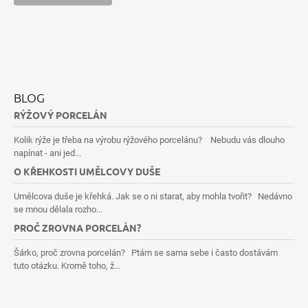
BLOG
RÝŽOVÝ PORCELÁN
Kolik rýže je třeba na výrobu rýžového porcelánu? Nebudu vás dlouho
napínat - ani jed...
O KŘEHKOSTI UMĚLCOVY DUŠE
Umělcova duše je křehká. Jak se o ni starat, aby mohla tvořit? Nedávno
se mnou dělala rozho...
PROČ ZROVNA PORCELÁN?
Šárko, proč zrovna porcelán? Ptám se sama sebe i často dostávám
tuto otázku. Kromě toho, ž...