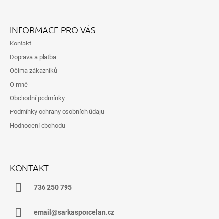
Z
Á
INFORMACE PRO VÁS
P
Kontakt
A
Doprava a platba
T
Očima zákazníků
Í
O mně
Obchodní podmínky
Podmínky ochrany osobních údajů
Hodnocení obchodu
KONTAKT
736 250 795
email@sarkasporcelan.cz