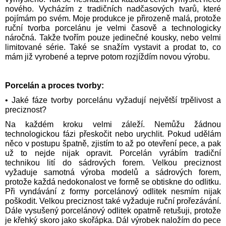
nového. Vycházím z tradičních nadčasových tvarů, které
pojímám po svém. Moje produkce je přirozeně malá, protože
ruční tvorba porcelánu je velmi časově a technologicky
náročná. Takže tvořím pouze jedinečné kousky, nebo velmi
limitované série. Také se snažím vystavit a prodat to, co
mám již vyrobené a teprve potom rozjíždím novou výrobu.
Porcelán a proces tvorby:
• Jaké fáze tvorby porcelánu vyžadují největší trpělivost a
preciznost?
Na každém kroku velmi záleží. Nemůžu žádnou
technologickou fázi přeskočit nebo urychlit. Pokud udělám
něco v postupu špatně, zjistím to až po otevření pece, a pak
už to nejde nijak opravit. Porcelán vyrábím tradiční
technikou lití do sádrových forem. Velkou preciznost
vyžaduje samotná výroba modelů a sádrových forem,
protože každá nedokonalost ve formě se obtiskne do odlitku.
Při vyndávání z formy porcelánový odlitek nesmím nijak
poškodit. Velkou preciznost také vyžaduje ruční prořezávání.
Dále vysušený porcelánový odlitek opatrně retušuji, protože
je křehký skoro jako skořápka. Dál výrobek naložím do pece