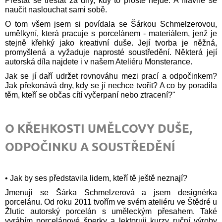
Přestat se trestat za dny, kdy to prostě nejde. A hlavně se
J
naučit naslouchat sami sobě.
E
O tom všem jsem si povídala se Šárkou Schmelzerovou,
M
umělkyní, která pracuje s porcelánem - materiálem, jenž je
E
stejně křehký jako kreativní duše. Její tvorba je něžná,
promyšlená a vyžaduje naprosté soustředění. Některá její
PORCELÁNOVÝ
autorská díla najdete i v našem Ateliéru Monsterance.
NÁHRDELNÍK
-
Jak se jí daří udržet rovnováhu mezi prací a odpočinkem?
RIBBON
Jak překonává dny, kdy se jí nechce tvořit? A co by poradila
těm, kteří se občas cítí vyčerpaní nebo ztracení?"
800
Kč
O KŘEHKOSTI UMĚLCOVY DUŠE,
ODPOČINKU A SOUSTŘEDĚNÍ
• Jak by ses představila lidem, kteří tě ještě neznají?
Jmenuji se Šárka Schmelzerová a jsem designérka
porcelánu. Od roku 2011 tvořím ve svém ateliéru ve Štědré u
Žlutic autorský porcelán s uměleckým přesahem. Také
vyrábím porcelánové šperky a lektoruji kurzy ruční výroby