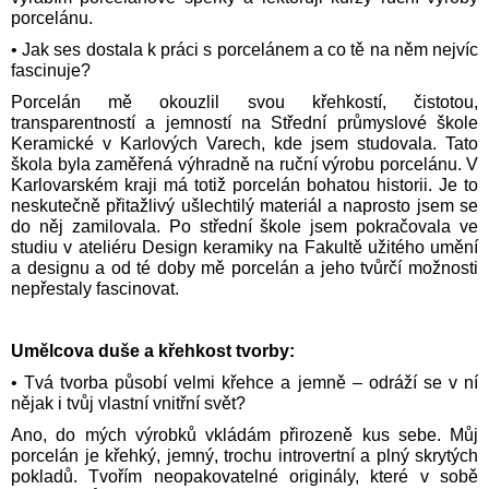
porcelánu.
• Jak ses dostala k práci s porcelánem a co tě na něm nejvíc
fascinuje?
Porcelán mě okouzlil svou křehkostí, čistotou,
transparentností a jemností na Střední průmyslové škole
Keramické v Karlových Varech, kde jsem studovala. Tato
škola byla zaměřená výhradně na ruční výrobu porcelánu. V
Karlovarském kraji má totiž porcelán bohatou historii. Je to
neskutečně přitažlivý ušlechtilý materiál a naprosto jsem se
do něj zamilovala. Po střední škole jsem pokračovala ve
studiu v ateliéru Design keramiky na Fakultě užitého umění
a designu a od té doby mě porcelán a jeho tvůrčí možnosti
nepřestaly fascinovat.
Umělcova duše a křehkost tvorby:
• Tvá tvorba působí velmi křehce a jemně – odráží se v ní
nějak i tvůj vlastní vnitřní svět?
Ano, do mých výrobků vkládám přirozeně kus sebe. Můj
porcelán je křehký, jemný, trochu introvertní a plný skrytých
pokladů. Tvořím neopakovatelné originály, které v sobě