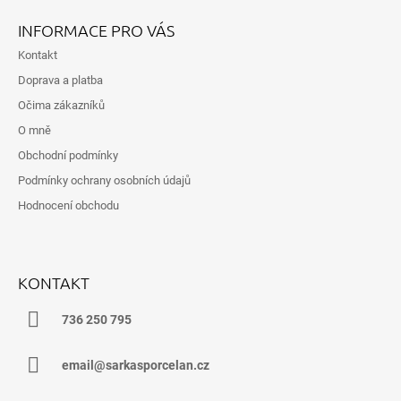
R
Á
V
INFORMACE PRO VÁS
K
P
Y
Kontakt
A
V
Doprava a platba
T
Ý
Očima zákazníků
P
Í
I
O mně
S
Obchodní podmínky
U
Podmínky ochrany osobních údajů
Hodnocení obchodu
KONTAKT
736 250 795
email@sarkasporcelan.cz