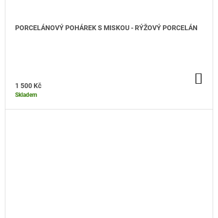
PORCELÁNOVÝ POHÁREK S MISKOU - RÝŽOVÝ PORCELÁN
DO KOŠÍKU
DO
KO
1 500 Kč
Skladem