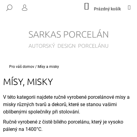
K
Přejít
NÁKUPNÍ
M
HLEDAT
na
KOŠÍK
Prázdný košík
O
PŘIHLÁŠENÍ
ZPĚT
ZPĚT
obsah
Š
Í
C
K
O
P
O
T
Domů
Pro váš domov
/
Mísy a misky
Ř
MÍSY, MISKY
E
B
U
V této kategorii najdete ručně vyrobené porcelánové mísy a
J
misky různých tvarů a dekorů, které se stanou vašimi
E
oblíbenými společníky při stolování.
T
Ručně vyrobené z čistě bílého porcelánu, který je vysoko
E
pálený na 1400°C.
N