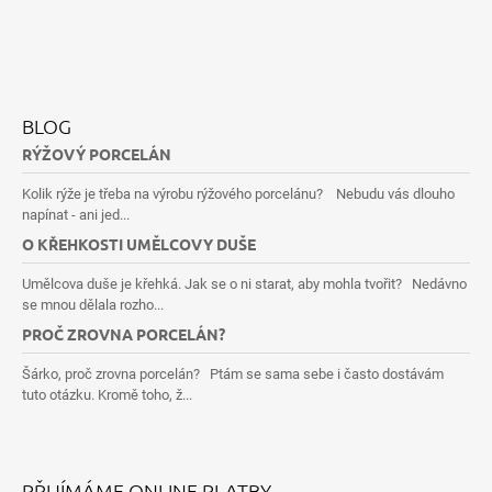
BLOG
RÝŽOVÝ PORCELÁN
Kolik rýže je třeba na výrobu rýžového porcelánu? Nebudu vás dlouho
napínat - ani jed...
O KŘEHKOSTI UMĚLCOVY DUŠE
Umělcova duše je křehká. Jak se o ni starat, aby mohla tvořit? Nedávno
se mnou dělala rozho...
PROČ ZROVNA PORCELÁN?
Šárko, proč zrovna porcelán? Ptám se sama sebe i často dostávám
tuto otázku. Kromě toho, ž...
PŘIJÍMÁME ONLINE PLATBY