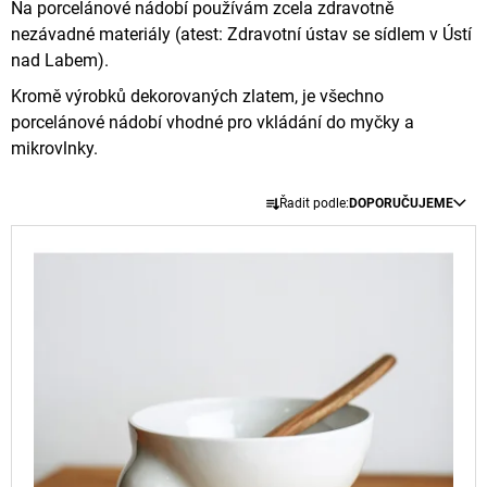
Na porcelánové nádobí používám zcela zdravotně
A
nezávadné materiály (atest: Zdravotní ústav se sídlem v Ústí
J
nad Labem).
Í
Kromě výrobků dekorovaných zlatem, je všechno
T
porcelánové nádobí vhodné pro vkládání do myčky a
?
mikrovlnky.
Ř
Řadit podle:
DOPORUČUJEME
A
V
Z
HLEDAT
Ý
E
P
N
I
Í
D
S
P
O
P
P
R
O
R
O
R
O
U
D
D
Č
U
U