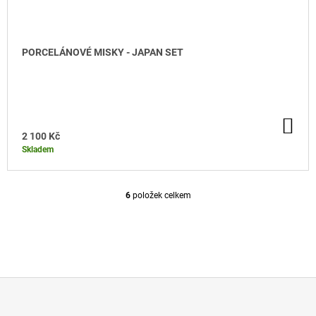
PORCELÁNOVÉ MISKY - JAPAN SET
DO KOŠÍKU
DO
KO
2 100 Kč
Skladem
6
položek celkem
O
V
L
Á
D
A
C
Í
P
Z