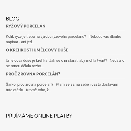
BLOG
RÝŽOVÝ PORCELÁN
Kolik rýže je třeba na výrobu rýžového porcelánu? Nebudu vás dlouho
napínat - ani jed...
O KŘEHKOSTI UMĚLCOVY DUŠE
Umělcova duše je křehká. Jak se o ni starat, aby mohla tvořit? Nedávno
se mnou dělala rozho...
PROČ ZROVNA PORCELÁN?
Šárko, proč zrovna porcelán? Ptám se sama sebe i často dostávám
tuto otázku. Kromě toho, ž...
PŘIJÍMÁME ONLINE PLATBY