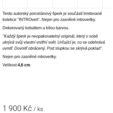
J
E
M
Tento autorský porcelánový šperk je součástí limitované
E
kolekce "INTROvert". Nejen pro zasněné introvertky.
Dekorovaný kobaltem a bílou barvou.
PORCELÁNOVÉ
NÁUŠNICE
"Každý šperk je neopakovatelný originál, který v sobě
-
ukrývá svůj vlastní vnitřní svět. Určující je, co se odehrává
KAPKY
ZLATÉ
uvnitř. Dovnitř obrácený. Pod slupkou se skrývá poklad".
850
Nejen pro zasněné introvertky.
Kč
Velikost
4,6 cm
.
1 900 Kč
/ ks