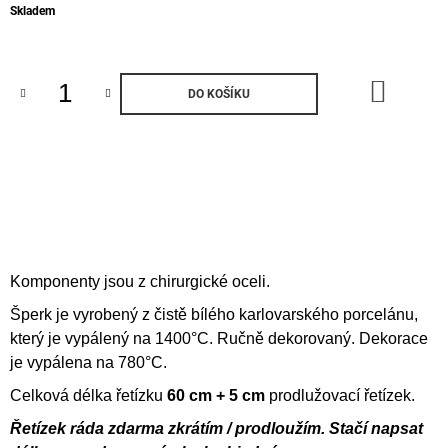
Měrná
Skladem
cena:
DO
DO KOŠÍKU
KOŠÍK
Komponenty jsou z chirurgické oceli.
Šperk je vyrobený z čistě bílého karlovarského porcelánu,
který je vypálený na 1400°C. Ručně dekorovaný. Dekorace
je vypálena na 780°C.
Celková délka řetízku
60 cm + 5
cm
prodlužovací řetízek.
Řetízek ráda zdarma zkrátím / prodloužím. Stačí napsat