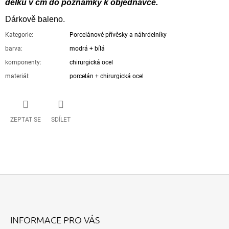
délku v cm do poznámky k objednávce.
Dárkově baleno.
Kategorie
:
Porcelánové přívěsky a náhrdelníky
barva
:
modrá + bílá
komponenty
:
chirurgická ocel
materiál
:
porcelán + chirurgická ocel
ZEPTAT SE
SDÍLET
Z
Á
INFORMACE PRO VÁS
P