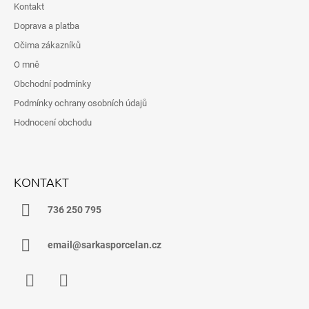
Kontakt
A
Doprava a platba
T
Očima zákazníků
Í
O mně
Obchodní podmínky
Podmínky ochrany osobních údajů
Hodnocení obchodu
KONTAKT
736 250 795
email@sarkasporcelan.cz
Facebook
Instagram