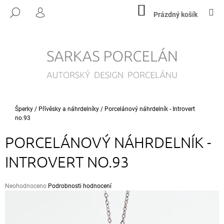
K
Přejít
NÁKUPNÍ
M
HLEDAT
na
KOŠÍK
Prázdný košík
O
PŘIHLÁŠENÍ
ZPĚT
ZPĚT
obsah
Š
Í
C
K
O
P
O
T
Domů
Šperky
/
Přívěsky a náhrdelníky
/
Porcelánový náhrdelník - Introvert
Ř
no.93
E
PORCELÁNOVÝ NÁHRDELNÍK -
B
U
INTROVERT NO.93
J
E
Průměrné
Neohodnoceno
Podrobnosti hodnocení
T
hodnocení
produktu
E
je
N
0,0