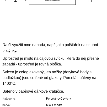
KOŠÍK
Další využití mne napadá, např. jako polštářek na snubní
prstýnky.
Uprostřed je místo na čajovou svíčku, která do něj přesně
zapadá - uprostřed je rovná ploška.
Svícen je celoglazovaný, jen nožky (dotykové body s
podložkou) jsou setřené od glazury. Porcelán pálený na
1400°C.
Baleno v papírové dárkové krabičce.
Kategorie
:
Porcelánové svícny
barva
:
bílá + modrá