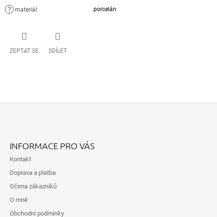
?
porcelán
materiál
:
ZEPTAT SE
SDÍLET
Z
Á
INFORMACE PRO VÁS
P
Kontakt
A
Doprava a platba
T
Očima zákazníků
Í
O mně
Obchodní podmínky