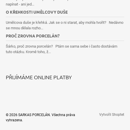
napínat - ani jed...
O KŘEHKOSTI UMĚLCOVY DUŠE
Umělcova duše je křehká. Jak se o ni starat, aby mohla tvořit? Nedávno
se mnou dělala rozho...
PROČ ZROVNA PORCELÁN?
Šárko, proč zrovna porcelán? Ptám se sama sebe i často dostávám
tuto otázku. Kromě toho, ž...
PŘIJÍMÁME ONLINE PLATBY
Vytvořil Shoptet
© 2026 SARKAS PORCELÁN. Všechna práva
vyhrazena.