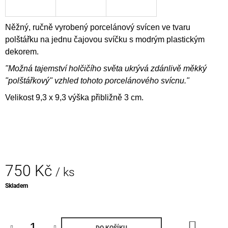
J
E
M
Něžný, ručně vyrobený porcelánový svícen ve tvaru
E
polštářku na jednu čajovou svíčku s modrým plastickým
dekorem.
PORCELÁNOVÉ
"Možná tajemství holčičího světa ukrývá zdánlivě měkký
NÁUŠNICE
-
"polštářkový" vzhled tohoto porcelánového svícnu."
MOTÝLI
Velikost 9,3 x 9,3 výška přibližně 3 cm.
650
Kč
750 Kč
/ ks
Měrná
Skladem
cena:
DO
DO KOŠÍKU