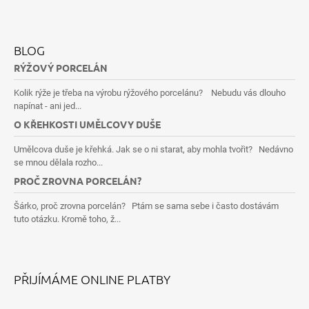
BLOG
RÝŽOVÝ PORCELÁN
Kolik rýže je třeba na výrobu rýžového porcelánu? Nebudu vás dlouho
napínat - ani jed...
O KŘEHKOSTI UMĚLCOVY DUŠE
Umělcova duše je křehká. Jak se o ni starat, aby mohla tvořit? Nedávno
se mnou dělala rozho...
PROČ ZROVNA PORCELÁN?
Šárko, proč zrovna porcelán? Ptám se sama sebe i často dostávám
tuto otázku. Kromě toho, ž...
PŘIJÍMÁME ONLINE PLATBY