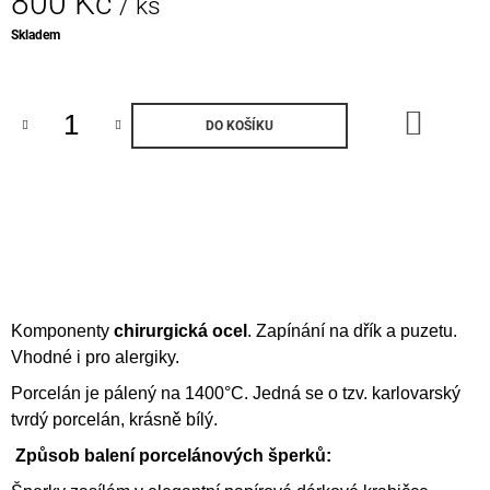
800 Kč
/ ks
Měrná
Skladem
cena:
DO
DO KOŠÍKU
KOŠÍK
Komponenty
chirurgická ocel
. Zapínání na dřík a puzetu.
Vhodné i pro alergiky.
Porcelán je pálený na 1400°C. Jedná se o tzv. karlovarský
tvrdý porcelán, krásně bílý.
Způsob balení porcelánových šperků: