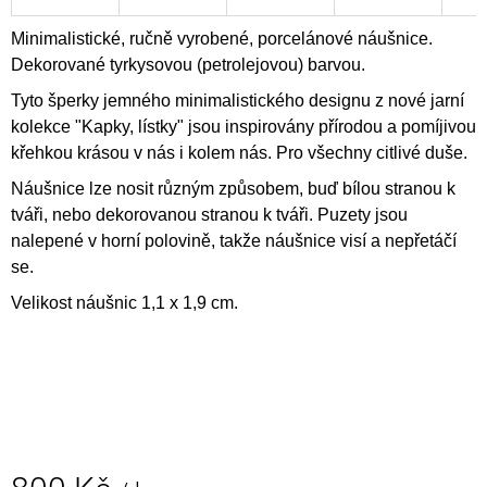
J
E
Minimalistické, ručně vyrobené, porcelánové náušnice.
M
Dekorované tyrkysovou (petrolejovou) barvou.
E
Tyto šperky jemného minimalistického designu z nové jarní
kolekce "Kapky, lístky" jsou inspirovány přírodou a pomíjivou
PORCELÁNOVÝ
OBRAZ
křehkou krásou v nás i kolem nás. Pro všechny citlivé duše.
-
INTROVERT
Náušnice lze nosit různým způsobem, buď bílou stranou k
NO.1
tváři, nebo dekorovanou stranou k tváři. Puzety jsou
7
nalepené v horní polovině, takže náušnice visí a nepřetáčí
500
se.
Kč
Velikost náušnic 1,1 x 1,9 cm.