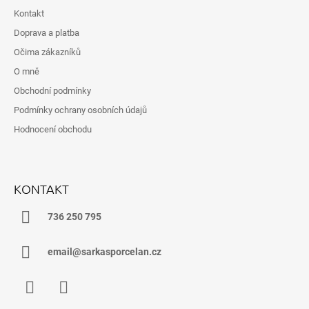
P
Kontakt
A
Doprava a platba
T
Očima zákazníků
Í
O mně
Obchodní podmínky
Podmínky ochrany osobních údajů
Hodnocení obchodu
KONTAKT
736 250 795
email@sarkasporcelan.cz