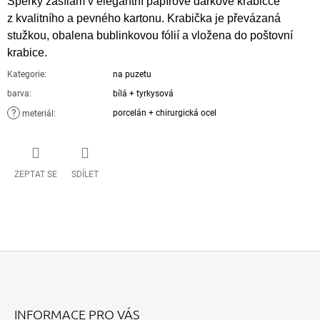
Šperky zasílám v elegantní papírové dárkové krabičce
z kvalitního a pevného kartonu. Krabička je převázaná
stužkou, obalena bublinkovou fólií a vložena do poštovní
krabice.
Kategorie
:
na puzetu
barva
:
bílá + tyrkysová
?
porcelán + chirurgická ocel
meteriál
:
ZEPTAT SE
SDÍLET
Z
Á
INFORMACE PRO VÁS