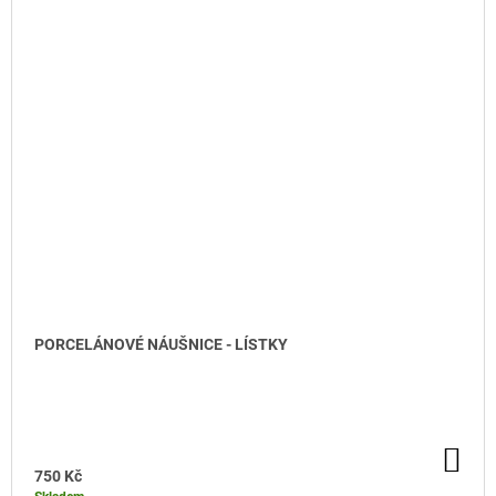
PORCELÁNOVÉ NÁUŠNICE - LÍSTKY
DO KOŠÍKU
DO
KO
750 Kč