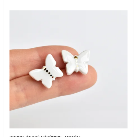
J
E
M
E
PORCELÁNOVÁ
VÁNOČNÍ
OZDOBA
1
KS
480
Kč