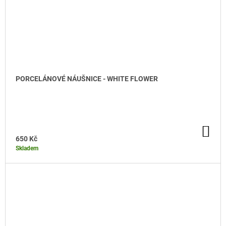
PORCELÁNOVÉ NÁUŠNICE - WHITE FLOWER
DO KOŠÍKU
DO
KO
650 Kč
Skladem