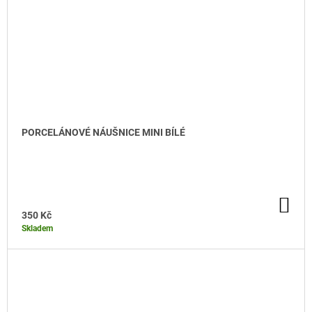
PORCELÁNOVÉ NÁUŠNICE MINI BÍLÉ
DO KOŠÍKU
DO
KO
350 Kč
Skladem