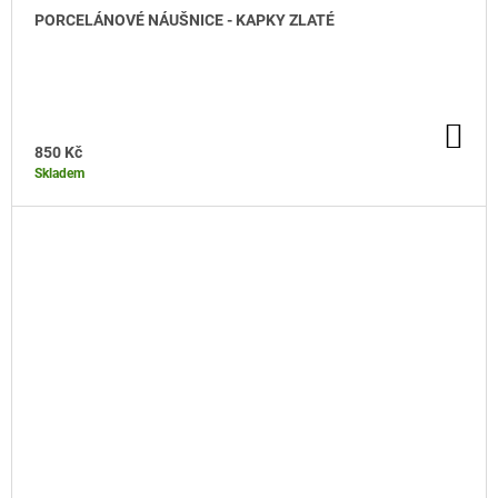
PORCELÁNOVÉ NÁUŠNICE - KAPKY ZLATÉ
DO KOŠÍKU
DO
KO
850 Kč
Skladem