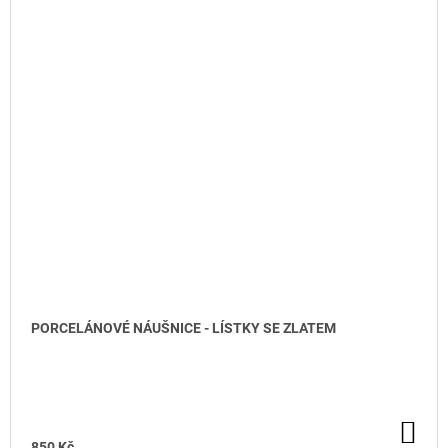
PORCELÁNOVÉ NÁUŠNICE - LÍSTKY SE ZLATEM
DO KOŠÍKU
DO
KO
850 Kč