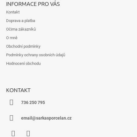
Á
V
INFORMACE PRO VÁS
K
P
Y
Kontakt
A
V
Doprava a platba
T
Ý
Očima zákazníků
P
Í
I
O mně
S
Obchodní podmínky
U
Podmínky ochrany osobních údajů
Hodnocení obchodu
KONTAKT
736 250 795
email@sarkasporcelan.cz