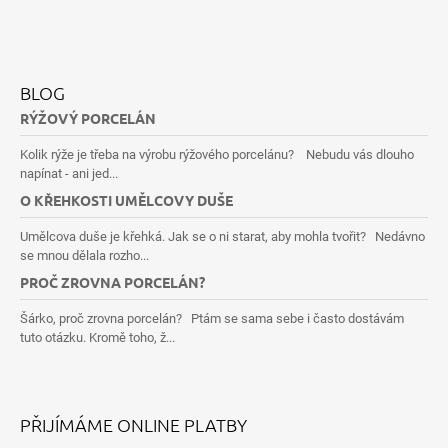
BLOG
RÝŽOVÝ PORCELÁN
Kolik rýže je třeba na výrobu rýžového porcelánu? Nebudu vás dlouho
napínat - ani jed...
O KŘEHKOSTI UMĚLCOVY DUŠE
Umělcova duše je křehká. Jak se o ni starat, aby mohla tvořit? Nedávno
se mnou dělala rozho...
PROČ ZROVNA PORCELÁN?
Šárko, proč zrovna porcelán? Ptám se sama sebe i často dostávám
tuto otázku. Kromě toho, ž...
PŘIJÍMÁME ONLINE PLATBY