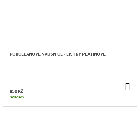
PORCELÁNOVÉ NÁUŠNICE - LÍSTKY PLATINOVÉ
DO KOŠÍKU
DO
KO
850 Kč
Skladem