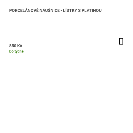
PORCELÁNOVÉ NÁUŠNICE - LÍSTKY S PLATINOU
DO KOŠÍKU
DO
KO
850 Kč
Do týdne