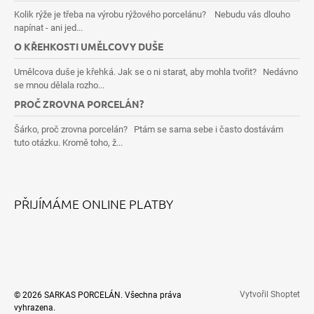
Kolik rýže je třeba na výrobu rýžového porcelánu? Nebudu vás dlouho
napínat - ani jed...
O KŘEHKOSTI UMĚLCOVY DUŠE
Umělcova duše je křehká. Jak se o ni starat, aby mohla tvořit? Nedávno
se mnou dělala rozho...
PROČ ZROVNA PORCELÁN?
Šárko, proč zrovna porcelán? Ptám se sama sebe i často dostávám
tuto otázku. Kromě toho, ž...
PŘIJÍMÁME ONLINE PLATBY
Vytvořil Shoptet
© 2026 SARKAS PORCELÁN. Všechna práva
vyhrazena.