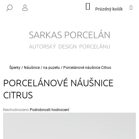
K
Přejít
NÁKUPNÍ
M
HLEDAT
na
KOŠÍK
Prázdný košík
O
PŘIHLÁŠENÍ
ZPĚT
ZPĚT
obsah
Š
Í
C
K
O
P
O
T
Domů
Šperky
/
Náušnice
/
na puzetu
/
Porcelánové náušnice Citrus
Ř
PORCELÁNOVÉ NÁUŠNICE
E
B
CITRUS
U
J
Průměrné
Neohodnoceno
Podrobnosti hodnocení
E
hodnocení
T
produktu
je
E
0,0
N
z