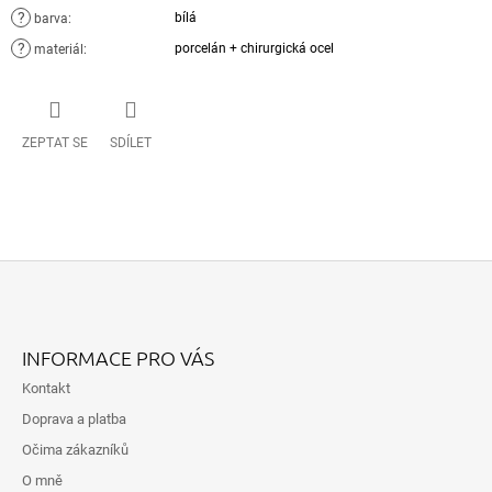
?
bílá
barva
:
?
porcelán + chirurgická ocel
materiál
:
ZEPTAT SE
SDÍLET
Z
Á
INFORMACE PRO VÁS
P
Kontakt
A
Doprava a platba
T
Očima zákazníků
Í
O mně