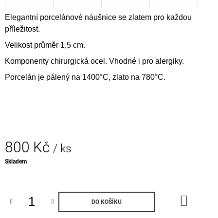
J
E
Elegantní porcelánové náušnice se zlatem pro každou
M
příležitost.
E
Velikost průměr 1,5 cm.
PORCELÁNOVÉ
Komponenty chirurgická ocel. Vhodné i pro alergiky.
HRNKY
SNÍDANĚ
Porcelán je pálený na 1400°C, zlato na 780°C.
DO
POSTELE
(2KS)
1
500
Kč
800 Kč
/ ks
Měrná
Skladem
cena:
DO
DO KOŠÍKU
KOŠÍK