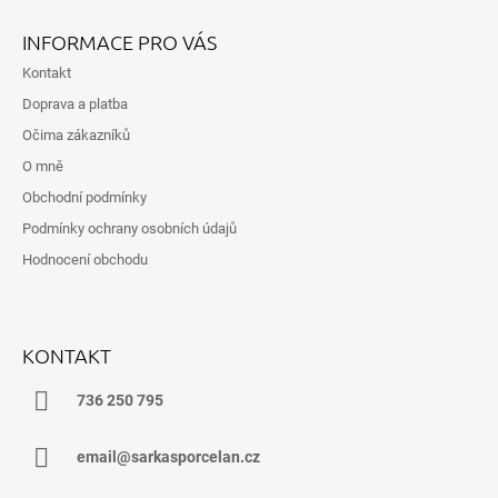
Z
Á
INFORMACE PRO VÁS
P
Kontakt
A
Doprava a platba
T
Očima zákazníků
Í
O mně
Obchodní podmínky
Podmínky ochrany osobních údajů
Hodnocení obchodu
KONTAKT
736 250 795
email@sarkasporcelan.cz