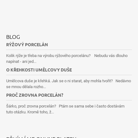
BLOG
RÝŽOVÝ PORCELÁN
Kolik rýže je třeba na výrobu rýžového porcelánu? Nebudu vás dlouho
napínat - ani jed...
O KŘEHKOSTI UMĚLCOVY DUŠE
Umělcova duše je křehká. Jak se o ni starat, aby mohla tvořit? Nedávno
se mnou dělala rozho...
PROČ ZROVNA PORCELÁN?
Šárko, proč zrovna porcelán? Ptám se sama sebe i často dostávám
tuto otázku. Kromě toho, ž...