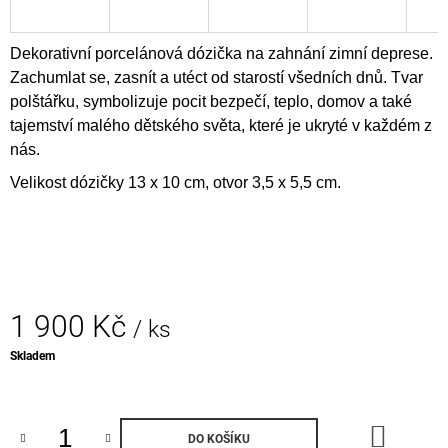
J
E
M
Dekorativní porcelánová dózička na zahnání zimní deprese.
E
Zachumlat se, zasnít a utéct od starostí všedních dnů. Tvar
polštářku, symbolizuje pocit bezpečí, teplo, domov a také
PORCELÁNOVÉ
tajemství malého dětského světa, které je ukryté v každém z
NÁUŠNICE
nás.
-
LÍSTKY
Velikost dózičky 13 x 10 cm, otvor 3,5 x 5,5 cm.
PLATINOVÉ
850
Kč
1 900 Kč
/ ks
Měrná
Skladem
cena:
DO
DO KOŠÍKU